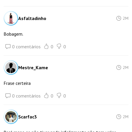
Asfaltadinho
2M
Bobagem.
0 comentários
0
0
Mestre_Kame
2M
Frase certeira
0 comentários
0
0
Scarfac3
2M