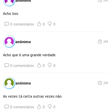
anônimo
2M
Acho lixo
0 comentários
0
0
anônimo
2M
Acho que é uma grande verdade.
0 comentários
0
0
anônimo
2M
As vezes tá certa outras vezes não
0 comentários
0
0