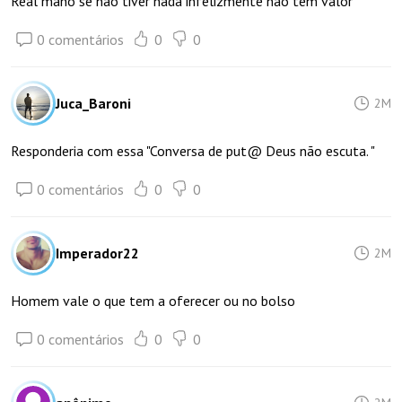
Real mano se não tiver nada infelizmente não tem valor
0 comentários
0
0
Juca_Baroni
2M
Responderia com essa "Conversa de put@ Deus não escuta. "
0 comentários
0
0
Imperador22
2M
Homem vale o que tem a oferecer ou no bolso
0 comentários
0
0