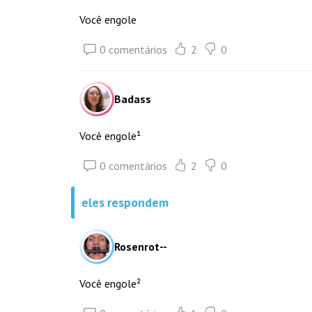
Você engole
0 comentários
2
0
Badass
Você engole¹
0 comentários
2
0
eles respondem
Rosenrot--
Você engole²