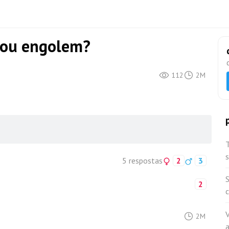
 ou engolem?
112
2M
T
5 respostas
2
3
S
2
V
2M