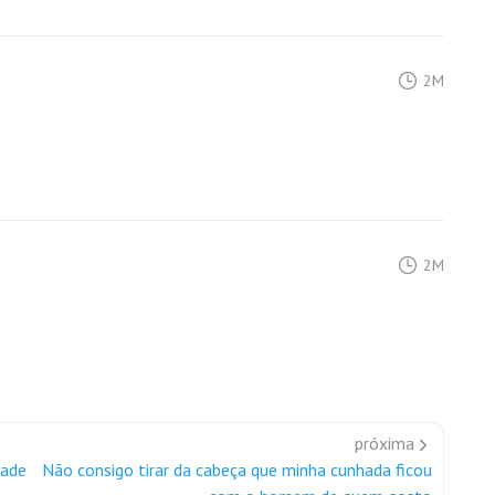
2M
2M
próxima
dade
Não consigo tirar da cabeça que minha cunhada ficou