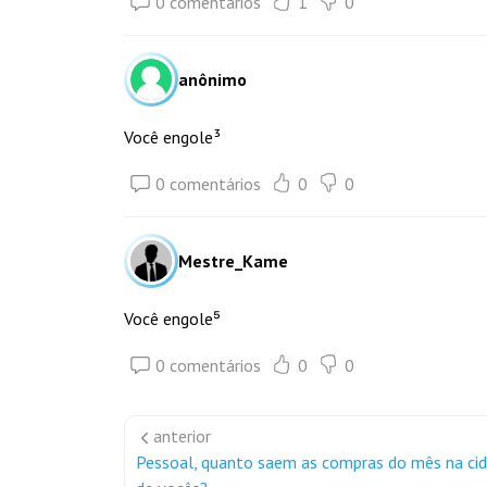
0 comentários
1
0
anônimo
Você engole³
0 comentários
0
0
Mestre_Kame
Você engole⁵
0 comentários
0
0
anterior
Pessoal, quanto saem as compras do mês na ci