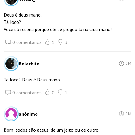
Deus é deus mano.
Tá loco?
Você só respira porque ele se pregou lá na cruz mano!
0 comentários
1
3
Bolachito
2M
Ta loco? Deus é Deus mano.
0 comentários
0
1
anônimo
2M
Bom, todos são ateus, de um jeito ou de outro.