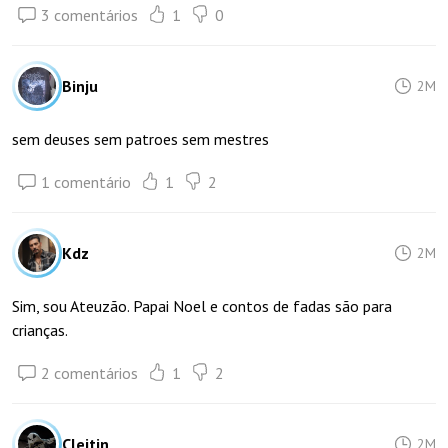
3 comentários
1
0
Binju
2M
sem deuses sem patroes sem mestres
1 comentário
1
2
Kdz
2M
Sim, sou Ateuzão. Papai Noel e contos de fadas são para
crianças.
2 comentários
1
2
Cleitin_
2M