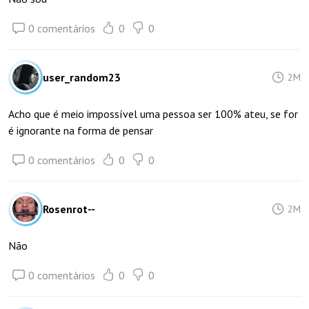
0 comentários
0
0
user_random23
2M
Acho que é meio impossível uma pessoa ser 100% ateu, se for
é ignorante na forma de pensar
0 comentários
0
0
Rosenrot--
2M
Não
0 comentários
0
0