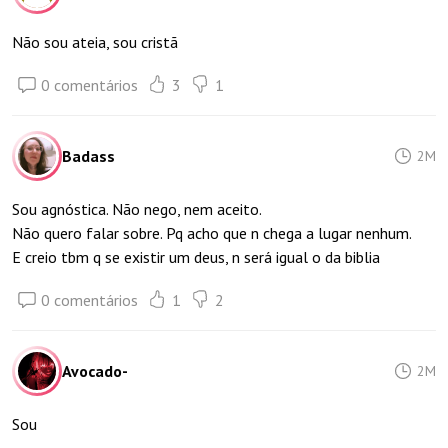
Não sou ateia, sou cristã
0 comentários
3
1
Badass
2M
Sou agnóstica. Não nego, nem aceito.
Não quero falar sobre. Pq acho que n chega a lugar nenhum.
E creio tbm q se existir um deus, n será igual o da biblia
0 comentários
1
2
Avocado-
2M
Sou