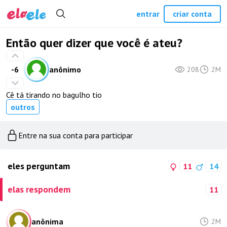
entrar
criar conta
Então quer dizer que você é ateu?
-6
anônimo
208
2M
Cê tá tirando no bagulho tio
outros
Entre na sua conta para participar
eles perguntam
11
14
elas respondem
11
anônima
2M