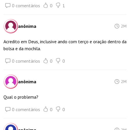
0 comentários
0
1
anônima
2M
Acredito em Deus, inclusive ando com terço e oração dentro da
bolsa e da mochila.
0 comentários
0
0
anônima
2M
Qual o problema?
0 comentários
0
0
2M