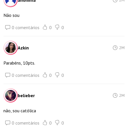
anônima
Não sou
0 comentários
0
0
Azkin
2M
Parabéns, 10pts.
0 comentários
0
0
belieber
2M
não, sou católica
0 comentários
0
0