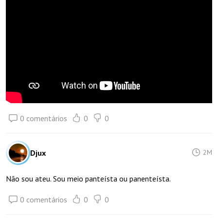
0 comentários
0
0
Djux
2M
Não sou ateu. Sou meio panteísta ou panenteísta.
0 comentários
0
0