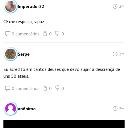
Imperador22
2M
Cê me respeita, rapaz
0 comentários
0
0
Serpe
2M
Eu acredito em tantos deuses que devo suprir a descrença de
uns 50 ateus.
0 comentários
0
0
anônimo
2M