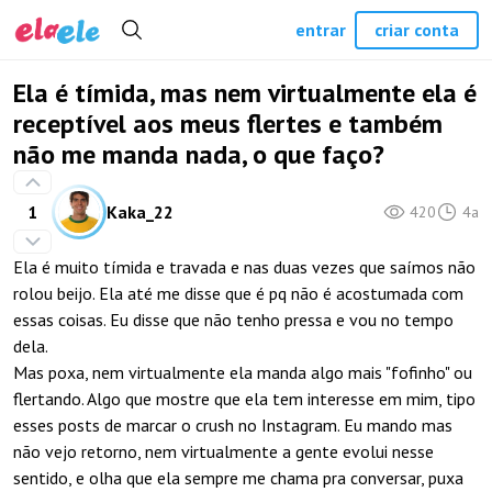
entrar
criar conta
Ela é tímida, mas nem virtualmente ela é
receptível aos meus flertes e também
não me manda nada, o que faço?
1
Kaka_22
420
4a
Ela é muito tímida e travada e nas duas vezes que saímos não
rolou beijo. Ela até me disse que é pq não é acostumada com
essas coisas. Eu disse que não tenho pressa e vou no tempo
dela.
Mas poxa, nem virtualmente ela manda algo mais "fofinho" ou
flertando. Algo que mostre que ela tem interesse em mim, tipo
esses posts de marcar o crush no Instagram. Eu mando mas
não vejo retorno, nem virtualmente a gente evolui nesse
sentido, e olha que ela sempre me chama pra conversar, puxa