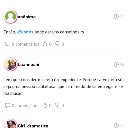
anônima
4a
Então,
@
Jones
pode dar uns conselhos rs
5 comentários
0
0
Luannashi
4a
Tem que considerar se ela é inexperiente. Porque talvez ela só
seja uma pessoa cautelosa, que tem medo de se entregar e se
machucar.
0 comentários
0
0
Girl_dramatica
4a