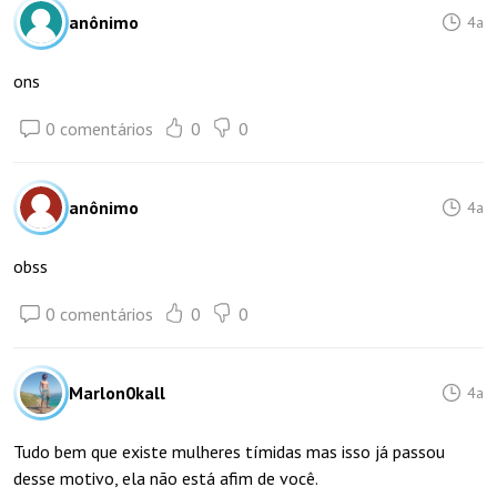
anônimo
4a
ons
0 comentários
0
0
anônimo
4a
obss
0 comentários
0
0
Marlon0kall
4a
Tudo bem que existe mulheres tímidas mas isso já passou
desse motivo, ela não está afim de você.