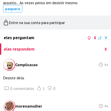
assunto... As vezes penso em desistir mesmo
paquera
Entre na sua conta para participar
eles perguntam
8
9
elas respondem
8
Complicacao
4a
Desiste dela.
0 comentários
1
0
morenamulher
4a