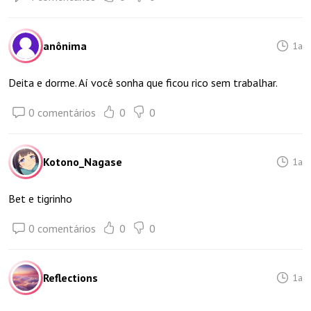
anônima
1a
Deita e dorme. Aí você sonha que ficou rico sem trabalhar.
0 comentários
0
0
Kotono_Nagase
1a
Bet e tigrinho
0 comentários
0
0
Reflections
1a