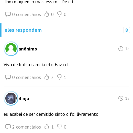
Tbm n aguento mais ess m... De clt
0 comentários
0
0
eles respondem
8
anônimo
1a
Viva de bolsa familia etc. Faz o L
0 comentários
2
1
Binju
1a
eu acabei de ser demitido sinto q foi livramento
2 comentários
1
0