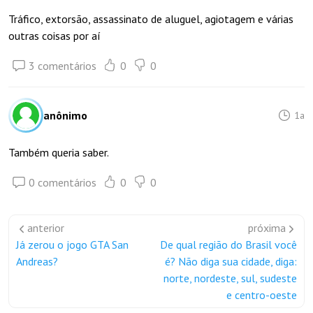
Tráfico, extorsão, assassinato de aluguel, agiotagem e várias
outras coisas por aí
3 comentários
0
0
anônimo
1a
Também queria saber.
0 comentários
0
0
anterior
próxima
Já zerou o jogo GTA San
De qual região do Brasil você
Andreas?
é? Não diga sua cidade, diga:
norte, nordeste, sul, sudeste
e centro-oeste