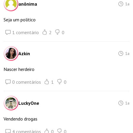
anônima
1a
Seja um politico
1 comentário
2
0
Azkin
1a
Nascer herdeiro
0 comentários
1
0
LuckyOne
1a
Vendendo drogas
4 comentários
0
0