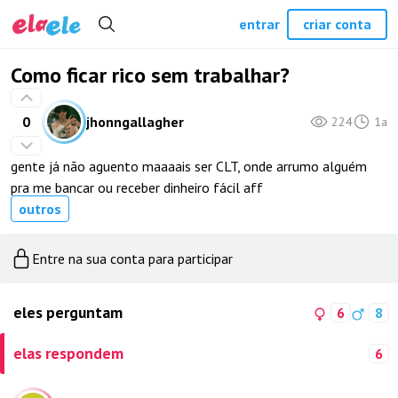
entrar
criar conta
Como ficar rico sem trabalhar?
0
jhonngallagher
224
1a
gente já não aguento maaaais ser CLT, onde arrumo alguém
pra me bancar ou receber dinheiro fácil aff
outros
Entre na sua conta para participar
eles perguntam
6
8
elas respondem
6