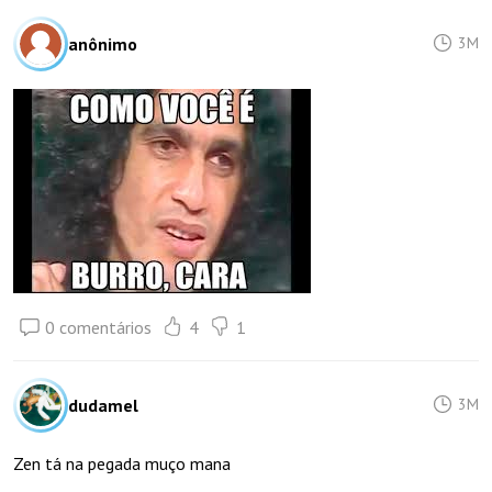
anônimo
3M
0 comentários
4
1
dudamel
3M
Zen tá na pegada muço mana