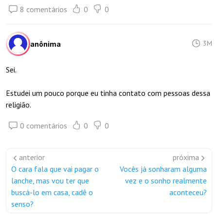
8 comentários
0
0
anônima
3M
Sei.
Estudei um pouco porque eu tinha contato com pessoas dessa
religião.
0 comentários
0
0
anterior
próxima
O cara fala que vai pagar o
Vocês já sonharam alguma
lanche, mas vou ter que
vez e o sonho realmente
buscá-lo em casa, cadê o
aconteceu?
senso?