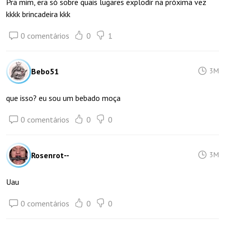
Pra mim, era só sobre quais lugares explodir na próxima vez
kkkk brincadeira kkk
0 comentários
0
1
Bebo51
3M
que isso? eu sou um bebado moça
0 comentários
0
0
Rosenrot--
3M
Uau
0 comentários
0
0