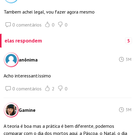
Tambem achei legal, vou fazer agora mesmo
0 comentários
0
0
elas respondem
5
anônima
3M
Acho interessantíssimo
0 comentários
2
0
Gamine
3M
A teoria é boa mas a prática é bem diferente, podemos
comparar com o dia dos mortos aqui, a Páscoa, o Natal, o dia