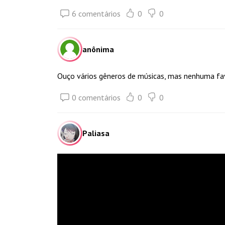
6 comentários
0
0
anônima
Ouço vários gêneros de músicas, mas nenhuma fav
0 comentários
0
0
Paliasa