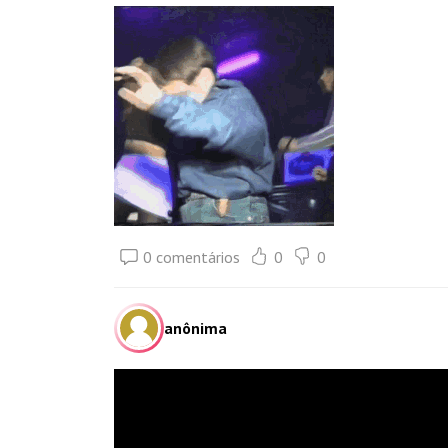
0 comentários
0
0
anônima