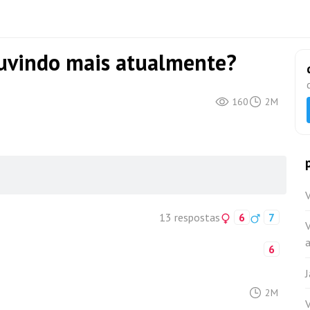
ouvindo mais atualmente?
160
2M
13 respostas
6
7
a
6
2M
V