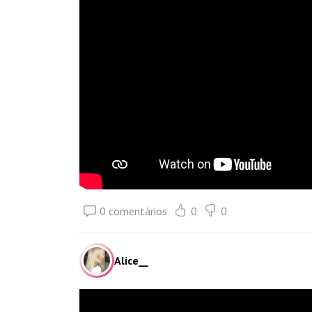
0 comentários
0
0
Alice__