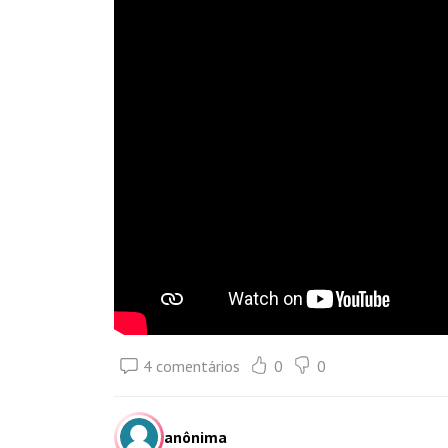
4 comentários
0
0
anônima