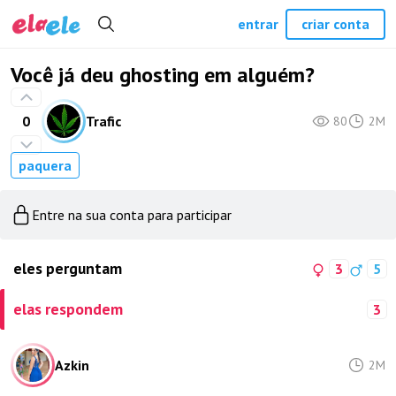
entrar
criar conta
Você já deu ghosting em alguém?
0
Trafic
80
2M
paquera
Entre na sua conta para participar
eles perguntam
3
5
elas respondem
3
Azkin
2M