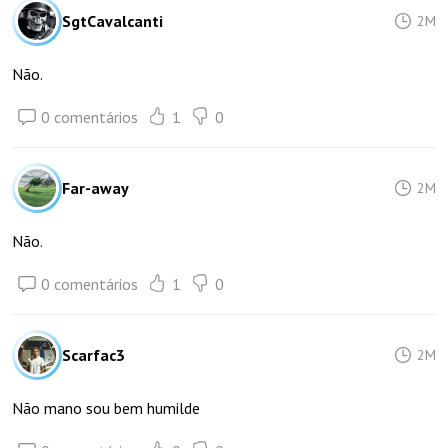
SgtCavalcanti
2M
Não.
0 comentários
1
0
Far-away
2M
Não.
0 comentários
1
0
Scarfac3
2M
Não mano sou bem humilde