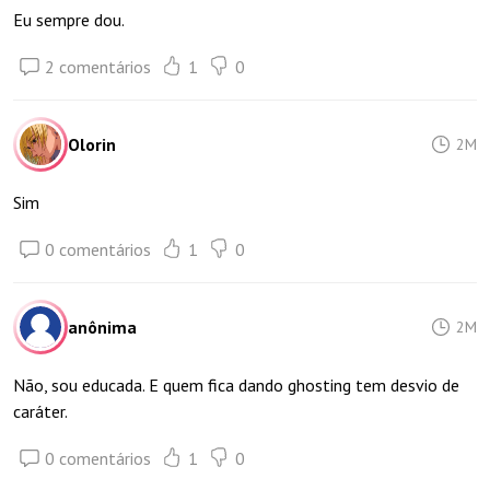
Eu sempre dou.
2 comentários
1
0
Olorin
2M
Sim
0 comentários
1
0
anônima
2M
Não, sou educada. E quem fica dando ghosting tem desvio de
caráter.
0 comentários
1
0