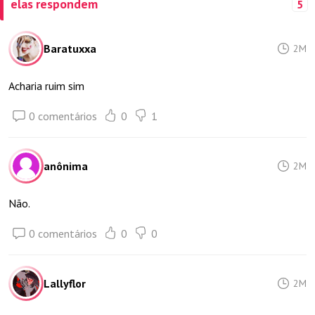
elas respondem
5
Baratuxxa
2M
Acharia ruim sim
0 comentários
0
1
anônima
2M
Não.
0 comentários
0
0
Lallyflor
2M