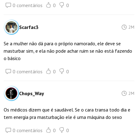
0 comentários
0
0
Scarfac3
2M
Se a mulher não dá para o próprio namorado, ele deve se
masturbar sim, e ela não pode achar ruim se não está fazendo
o básico
0 comentários
0
0
Chops_Way
2M
Os médicos dizem que é saudável. Se o cara transa todo dia e
tem energia pra masturbação ele é uma máquina do sexo
0 comentários
0
0