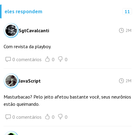
eles respondem
11
SgtCavalcanti
2M
Com revista da playboy.
0 comentários
0
0
JavaScript
2M
Masturbacao? Pelo jeito afetou bastante você, seus neurônios
estão queimando.
0 comentários
0
0