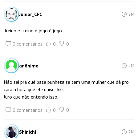
Junior_CFC
2M
Treino é treino e jogo é jogo...
0 comentários
0
0
anônimo
2M
Não sei pra quê batê punheta se tem uma mulher que dá pro
cara a hora que ele quiser kkk
Juro que não entendo isso.
0 comentários
0
0
Shinichi
2M