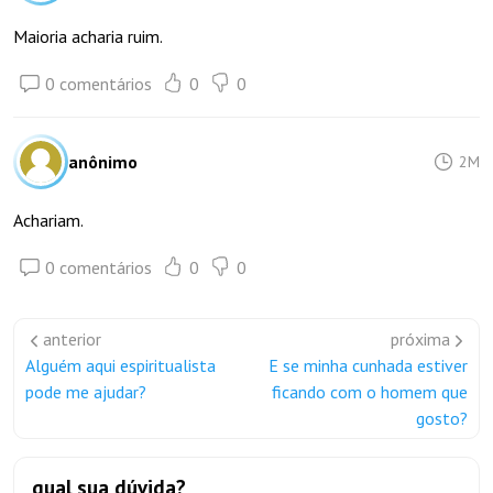
Maioria acharia ruim.
0 comentários
0
0
anônimo
2M
Achariam.
0 comentários
0
0
anterior
próxima
Alguém aqui espiritualista
E se minha cunhada estiver
pode me ajudar?
ficando com o homem que
gosto?
qual sua dúvida?