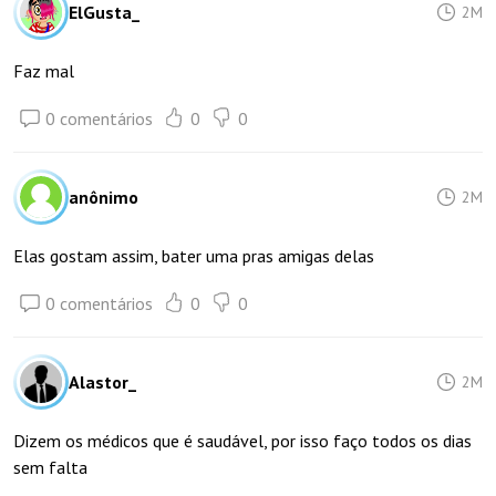
ElGusta_
2M
Faz mal
0 comentários
0
0
anônimo
2M
Elas gostam assim, bater uma pras amigas delas
0 comentários
0
0
Alastor_
2M
Dizem os médicos que é saudável, por isso faço todos os dias
sem falta