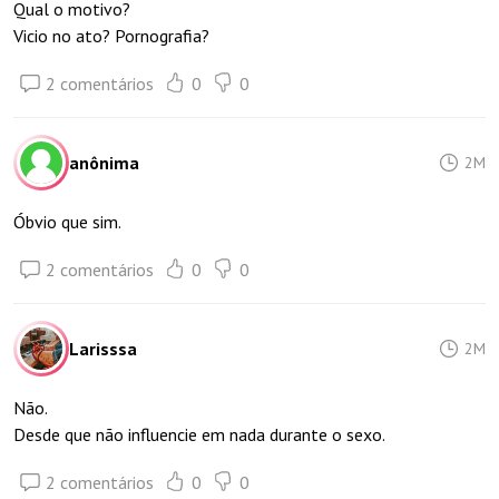
Qual o motivo?
Vicio no ato? Pornografia?
2 comentários
0
0
anônima
2M
Óbvio que sim.
2 comentários
0
0
Larisssa
2M
Não.
Desde que não influencie em nada durante o sexo.
2 comentários
0
0