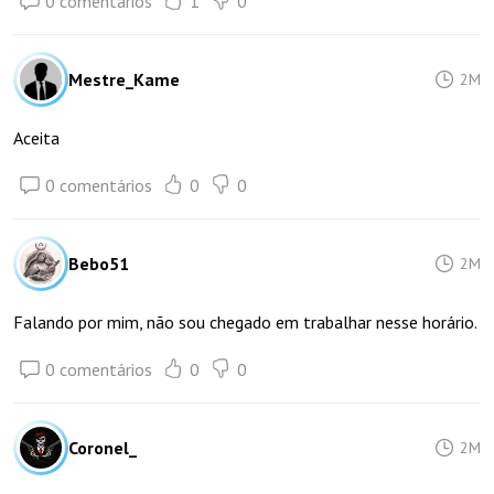
0 comentários
1
0
Mestre_Kame
2M
Aceita
0 comentários
0
0
Bebo51
2M
Falando por mim, não sou chegado em trabalhar nesse horário.
0 comentários
0
0
Coronel_
2M