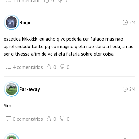
1 comentário
0
0
Binju
2M
estetica kkkkkkk, eu acho q vc poderia ter falado mas nao
aprofundado tanto pq eu imagino q ela nao daria a foda, a nao
ser q tivesse afim de vc ai ela falaria sobre qlqr coisa
4 comentários
0
0
Far-away
2M
Sim.
0 comentários
0
0