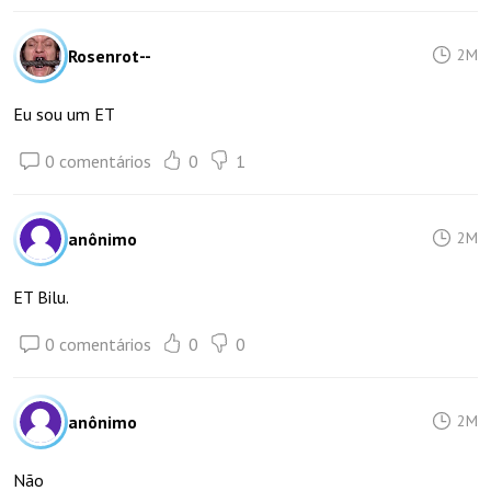
Rosenrot--
2M
Eu sou um ET
0 comentários
0
1
anônimo
2M
ET Bilu.
0 comentários
0
0
anônimo
2M
Não