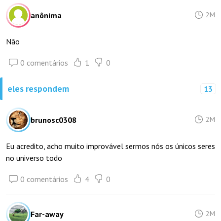
anônima
2M
Não
0 comentários
1
0
eles respondem
13
brunosc0308
2M
Eu acredito, acho muito improvável sermos nós os únicos seres
no universo todo
0 comentários
4
0
Far-away
2M