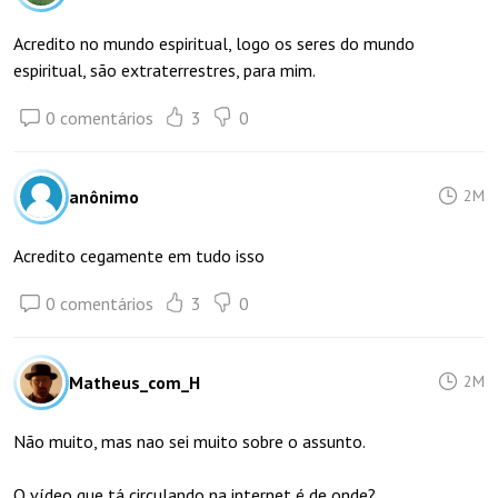
Acredito no mundo espiritual, logo os seres do mundo
espiritual, são extraterrestres, para mim.
0 comentários
3
0
anônimo
2M
Acredito cegamente em tudo isso
0 comentários
3
0
Matheus_com_H
2M
Não muito, mas nao sei muito sobre o assunto.
O vídeo que tá circulando na internet é de onde?