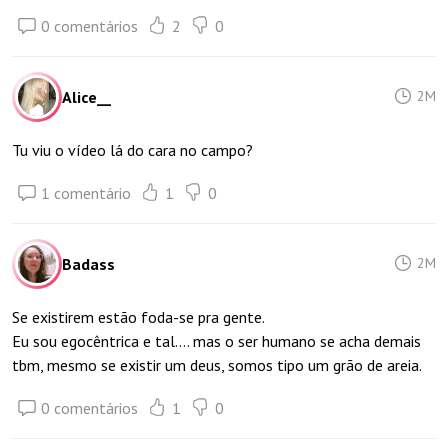
0 comentários
2
0
Alice__
2M
Tu viu o vídeo lá do cara no campo?
1 comentário
1
0
Badass
2M
Se existirem estão foda-se pra gente.
Eu sou egocêntrica e tal.... mas o ser humano se acha demais
tbm, mesmo se existir um deus, somos tipo um grão de areia.
0 comentários
1
0