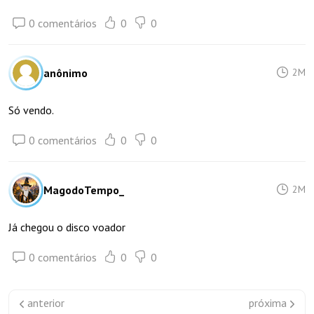
0 comentários
0
0
anônimo
2M
Só vendo.
0 comentários
0
0
MagodoTempo_
2M
Já chegou o disco voador
0 comentários
0
0
anterior
próxima