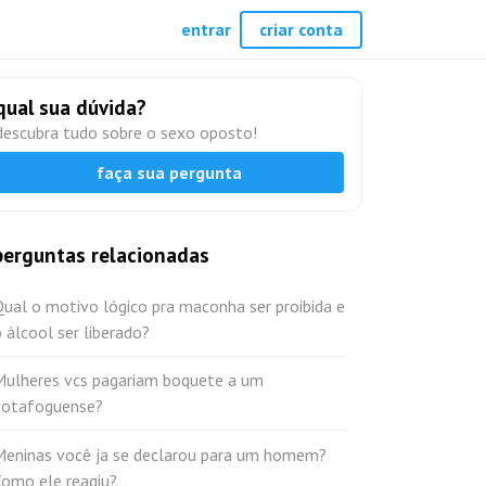
entrar
criar conta
qual sua dúvida?
descubra tudo sobre o sexo oposto!
faça sua pergunta
perguntas relacionadas
ual o motivo lógico pra maconha ser proibida e
 álcool ser liberado?
Mulheres vcs pagariam boquete a um
botafoguense?
Meninas você ja se declarou para um homem?
Como ele reagiu?