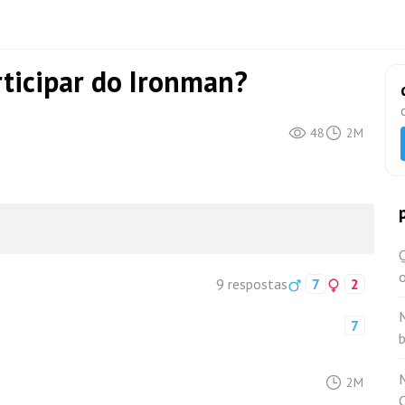
ticipar do Ironman?
48
2M
Q
o
9 respostas
7
2
7
2M