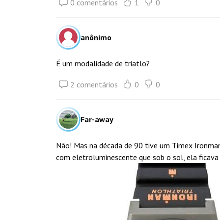
0 comentários
1
0
anônimo
É um modalidade de triatlo?
2 comentários
0
0
Far-away
Não! Mas na década de 90 tive um Timex Ironman T
com eletroluminescente que sob o sol, ela ficav