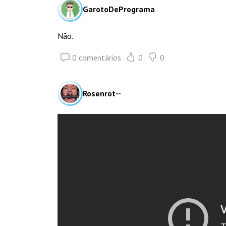
GarotoDePrograma
Não.
0 comentários
0
0
Rosenrot--