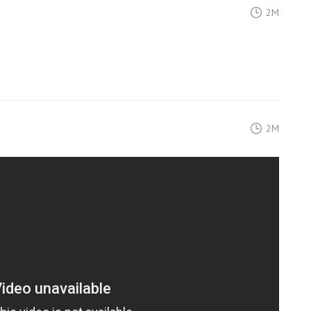
2M
2M