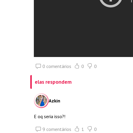
0 comentários
0
0
elas respondem
Azkin
E oq seria isso?!
9 comentários
1
0