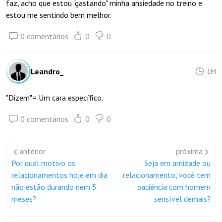
faz, acho que estou "gastando" minha ansiedade no treino e
estou me sentindo bem melhor.
0 comentários
0
0
Leandro_
1M
"Dizem"= Um cara específico.
0 comentários
0
0
anterior
próxima
Por qual motivo os
Seja em amizade ou
relacionamentos hoje em dia
relacionamento, você tem
não estão durando nem 5
paciência com homem
meses?
sensível demais?