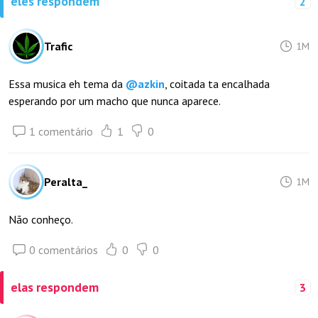
eles respondem
2
Trafic
1M
Essa musica eh tema da
@
azkin
, coitada ta encalhada
esperando por um macho que nunca aparece.
1 comentário
1
0
Peralta_
1M
Não conheço.
0 comentários
0
0
elas respondem
3