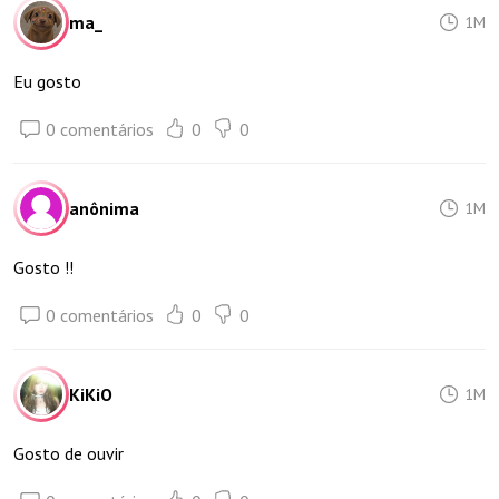
ma_
1M
Eu gosto
0 comentários
0
0
anônima
1M
Gosto !!
0 comentários
0
0
KiKiO
1M
Gosto de ouvir