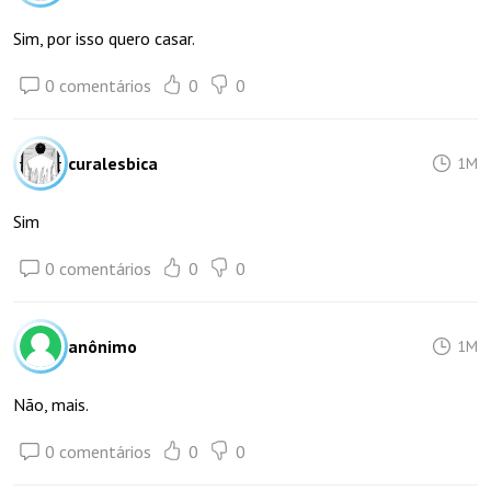
Sim, por isso quero casar.
0 comentários
0
0
curalesbica
1M
Sim
0 comentários
0
0
anônimo
1M
Não, mais.
0 comentários
0
0