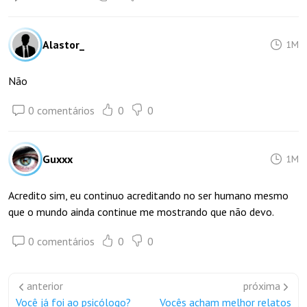
Alastor_
1M
Não
0 comentários
0
0
Guxxx
1M
Acredito sim, eu continuo acreditando no ser humano mesmo
que o mundo ainda continue me mostrando que não devo.
0 comentários
0
0
anterior
próxima
Você já foi ao psicólogo?
Vocês acham melhor relatos