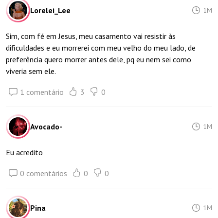
Lorelei_Lee
1M
Sim, com fé em Jesus, meu casamento vai resistir às
dificuldades e eu morrerei com meu velho do meu lado, de
preferência quero morrer antes dele, pq eu nem sei como
viveria sem ele.
1 comentário
3
0
Avocado-
1M
Eu acredito
0 comentários
0
0
Pina
1M