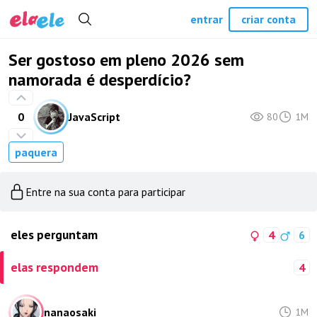
entrar
criar conta
Ser gostoso em pleno 2026 sem
namorada é desperdício?
0
JavaScript
80
1M
paquera
Entre na sua conta para participar
eles perguntam
4
6
elas respondem
4
nanaosaki
1M