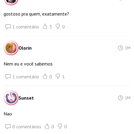
gostoso pra quem, exatamente?
1 comentário
3
0
Olorin
1M
Nem eu e você sabemos
1 comentário
0
1
Sunset
1M
Nao
0 comentários
0
0