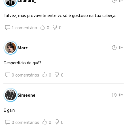
Leandro_
1M
Talvez, mas provavelmente vc só é gostoso na tua cabeça.
1 comentário
0
0
Marc
1M
Desperdício de quê?
0 comentários
0
0
Simeone
1M
É gain.
0 comentários
0
0