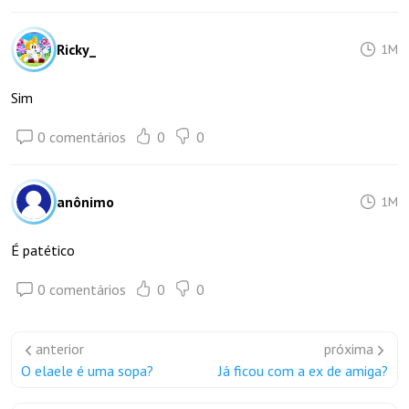
Ricky_
1M
Sim
0 comentários
0
0
anônimo
1M
É patético
0 comentários
0
0
anterior
próxima
O elaele é uma sopa?
Já ficou com a ex de amiga?