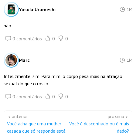
YusukeUrameshi
1M
não
0 comentários
0
0
Marc
1M
Infelizmente, sim. Para mim, o corpo pesa mais na atração
sexual do que o rosto.
0 comentários
0
0
anterior
próxima
Você acha que uma mulher
Você é desconfiado ou é mais
casada que só responde está
dado?