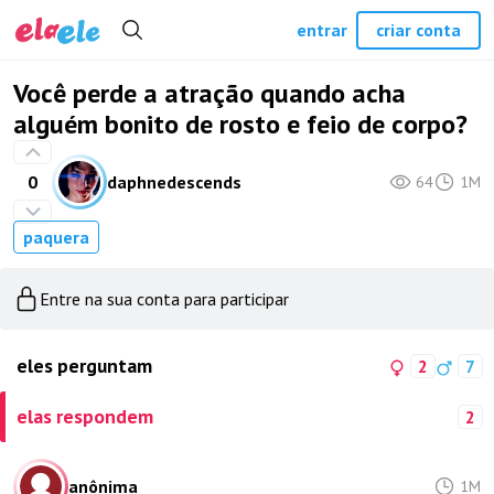
entrar
criar conta
Você perde a atração quando acha
alguém bonito de rosto e feio de corpo?
0
daphnedescends
64
1M
paquera
Entre na sua conta para participar
eles perguntam
2
7
elas respondem
2
anônima
1M