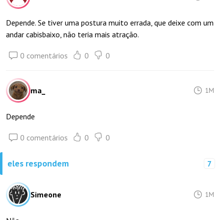
Depende. Se tiver uma postura muito errada, que deixe com um
andar cabisbaixo, não teria mais atração.
0 comentários
0
0
ma_
1M
Depende
0 comentários
0
0
eles respondem
7
Simeone
1M