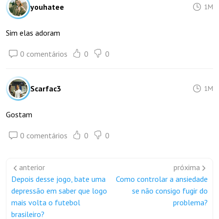
youhatee
1M
Sim elas adoram
0 comentários
0
0
Scarfac3
1M
Gostam
0 comentários
0
0
anterior
próxima
Depois desse jogo, bate uma
Como controlar a ansiedade
depressão em saber que logo
se não consigo fugir do
mais volta o futebol
problema?
brasileiro?