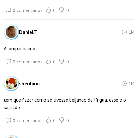
0 comentários
0
0
DanielT
1M
Acompanhando
0 comentários
0
0
shenlong
1M
tem que fazer como se tivesse beijando de língua, esse é o
segredo
0 comentários
0
0