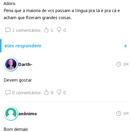
Adoro.
Pena que a maioria de vcs passam a língua pra lá e pra cá e
acham que fizeram grandes coisas.
2 comentários
1
0
eles respondem
6
Darth-
1M
Devem gostar
0 comentários
0
0
anônimo
1M
Bom demais