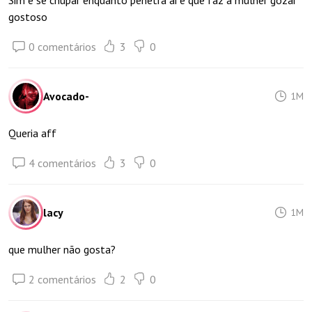
Sim e se chupar enquanto penetra ai e que faz a mulher gozar
gostoso
0 comentários
3
0
Avocado-
1M
Queria aff
4 comentários
3
0
lacy
1M
que mulher não gosta?
2 comentários
2
0