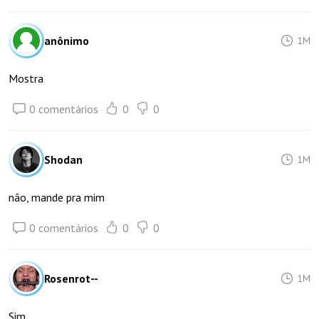
anônimo
1M
Mostra
0 comentários
0
0
Shodan
1M
não, mande pra mim
0 comentários
0
0
Rosenrot--
1M
Sim