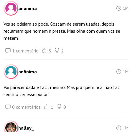
anônima
1M
Vcs se odeiam só pode. Gostam de serem usadas, depois
reclamam que homem n presta. Mas olha com quem vcs se
metem
1 comentário
3
2
anônima
1M
Vai parecer dada e fácil mesmo. Mas pra quem fica, não faz
sentido ter esse pudor.
0 comentários
1
0
halley_
1M