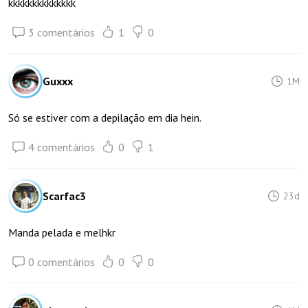
kkkkkkkkkkkkkk
3 comentários
1
0
Guxxx
1M
Só se estiver com a depilação em dia hein.
4 comentários
0
1
Scarfac3
23d
Manda pelada e melhkr
0 comentários
0
0