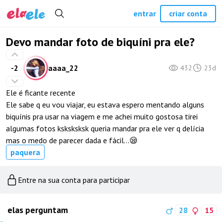
entrar
criar conta
Devo mandar foto de biquíni pra ele?
-2
aaaa_22
432
23d
Ele é ficante recente
Ele sabe q eu vou viajar, eu estava espero mentando alguns
biquínis pra usar na viagem e me achei muito gostosa tirei
algumas fotos ksksksksk queria mandar pra ele ver q delícia
mas o medo de parecer dada e fácil...😪
paquera
Entre na sua conta para participar
elas perguntam
28
15