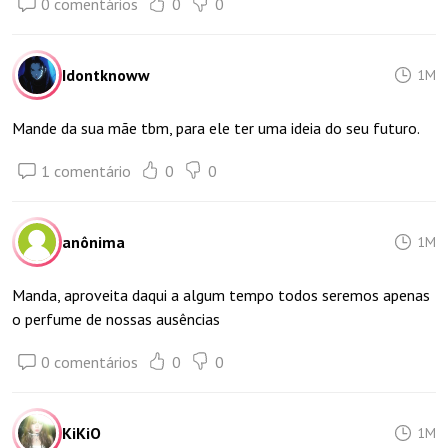
0 comentários
0
0
Idontknoww
1M
Mande da sua mãe tbm, para ele ter uma ideia do seu futuro.
1 comentário
0
0
anônima
1M
Manda, aproveita daqui a algum tempo todos seremos apenas
o perfume de nossas ausências
0 comentários
0
0
KiKiO
1M