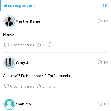
eles respondem
28
Mestre_Kame
1M
Manda
4 comentários
2
0
Ysmyti
1M
Gostosa?! Eu iria adora 🤤. Então manda
0 comentários
2
0
anônimo
1M