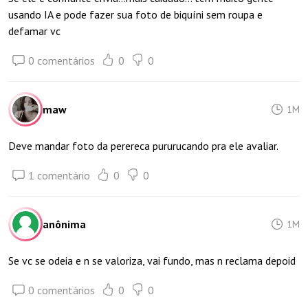
usando IA e pode fazer sua foto de biquíni sem roupa e
defamar vc
0 comentários
0
0
maw
1M
Deve mandar foto da perereca pururucando pra ele avaliar.
1 comentário
0
0
anônima
1M
Se vc se odeia e n se valoriza, vai fundo, mas n reclama depoid
0 comentários
0
0