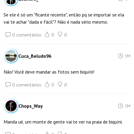
Se ele é só um "ficante recente", então pq se importar se ela
vai te achar "dada e fácil"? Não é nada sério mesmo.
0 comentários
0
0
Cuca_Beludo96
1M
Não! Você deve mandar as fotos sem biquíni!
0 comentários
0
0
Chops_Way
1M
Manda ué, um monte de gente vai te ver na praia de biquíni.