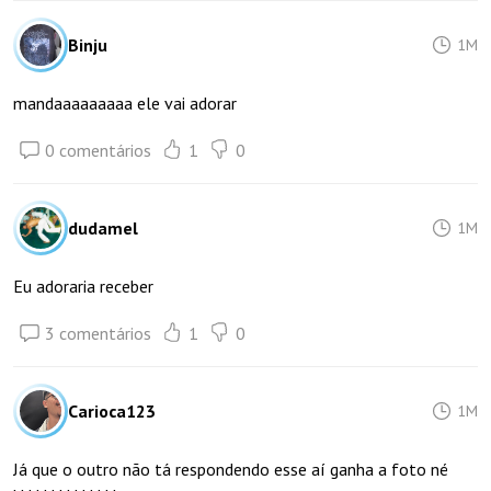
Binju
1M
mandaaaaaaaaa ele vai adorar
0 comentários
1
0
dudamel
1M
Eu adoraria receber
3 comentários
1
0
Carioca123
1M
Já que o outro não tá respondendo esse aí ganha a foto né