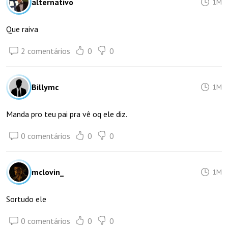
alternativo
1M
Que raiva
2 comentários
0
0
Billymc
1M
Manda pro teu pai pra vê oq ele diz.
0 comentários
0
0
mclovin_
1M
Sortudo ele
0 comentários
0
0