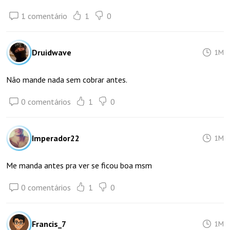
1 comentário
1
0
Druidwave
1M
Não mande nada sem cobrar antes.
0 comentários
1
0
Imperador22
1M
Me manda antes pra ver se ficou boa msm
0 comentários
1
0
Francis_7
1M