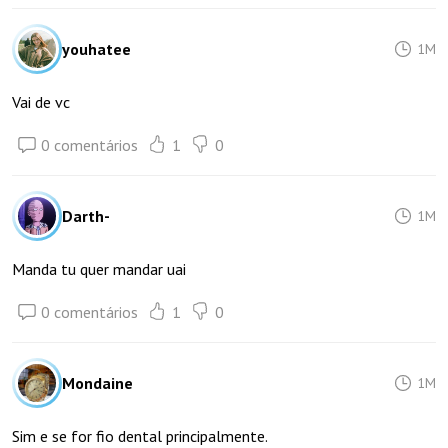
youhatee
1M
Vai de vc
0 comentários
1
0
Darth-
1M
Manda tu quer mandar uai
0 comentários
1
0
Mondaine
1M
Sim e se for fio dental principalmente.