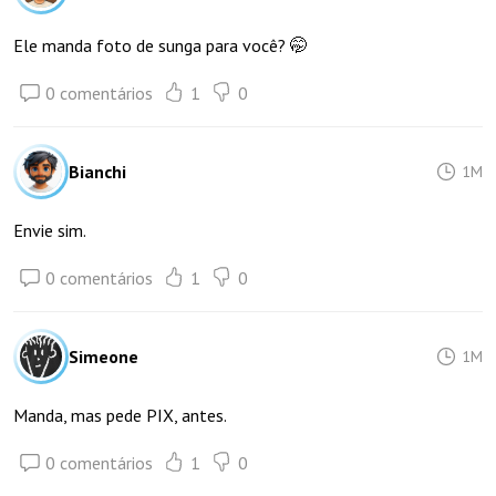
Ele manda foto de sunga para você? 🤭
0 comentários
1
0
Bianchi
1M
Envie sim.
0 comentários
1
0
Simeone
1M
Manda, mas pede PIX, antes.
0 comentários
1
0