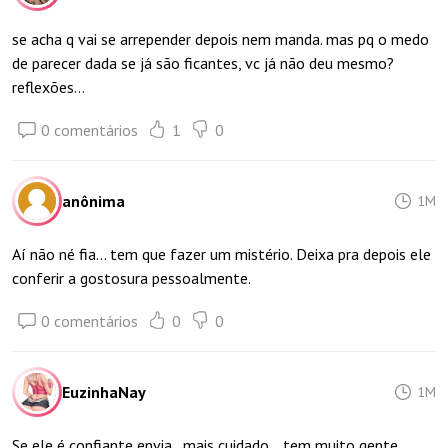
se acha q vai se arrepender depois nem manda. mas pq o medo
de parecer dada se já são ficantes, vc já não deu mesmo?
reflexões…
0 comentários
1
0
anônima
1M
Aí não né fia... tem que fazer um mistério. Deixa pra depois ele
conferir a gostosura pessoalmente.
0 comentários
0
0
EuzinhaNay
1M
Se ele é confiante envia...mais cuidado... tem muito gente