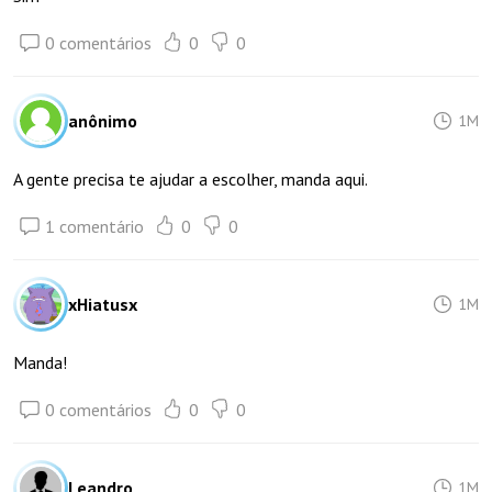
0 comentários
0
0
anônimo
1M
A gente precisa te ajudar a escolher, manda aqui.
1 comentário
0
0
xHiatusx
1M
Manda!
0 comentários
0
0
Leandro_
1M