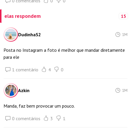
0 comentários
0
0
elas respondem
15
DudinhaS2
1M
Posta no Instagram a foto é melhor que mandar diretamente
para ele
1 comentário
4
0
Azkin
1M
Manda, faz bem provocar um pouco.
0 comentários
3
1