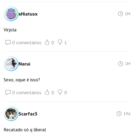
xHiatusx
1M
Virjola
0 comentários
0
1
Narui
1M
Sexo, oque é isso?
0 comentários
0
0
Scarfac3
19d
Recatado só q liberal