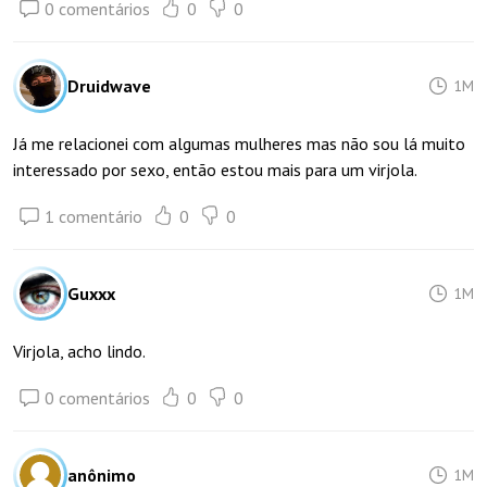
0 comentários
0
0
Druidwave
1M
Já me relacionei com algumas mulheres mas não sou lá muito
interessado por sexo, então estou mais para um virjola.
1 comentário
0
0
Guxxx
1M
Virjola, acho lindo.
0 comentários
0
0
anônimo
1M