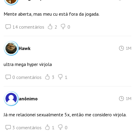
Mente aberta, mas meu cu está fora da jogada.
14 comentários
2
0
Hawk
1M
ultra mega hyper virjola
0 comentários
3
1
anônimo
1M
Já me relacionei sexualmente 5x, então me considero virjola.
3 comentários
1
0