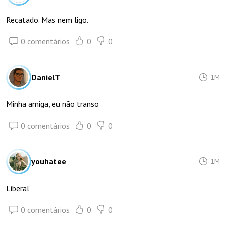
Recatado. Mas nem ligo.
0 comentários
0
0
DanielT
1M
Minha amiga, eu não transo
0 comentários
0
0
youhatee
1M
Liberal
0 comentários
0
0