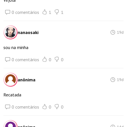
Virjola
0 comentários
1
1
nanaosaki
19d
sou na minha
0 comentários
0
0
anônima
19d
Recatada
0 comentários
0
0
14d