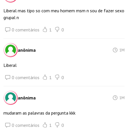
Liberal mas tipo so com meu homem msm n sou de fazer sexo
grupal n
0 comentários
1
0
anônima
1M
Liberal
0 comentários
1
0
anônima
1M
mudaram as palavras da pergunta kkk
0 comentários
1
0