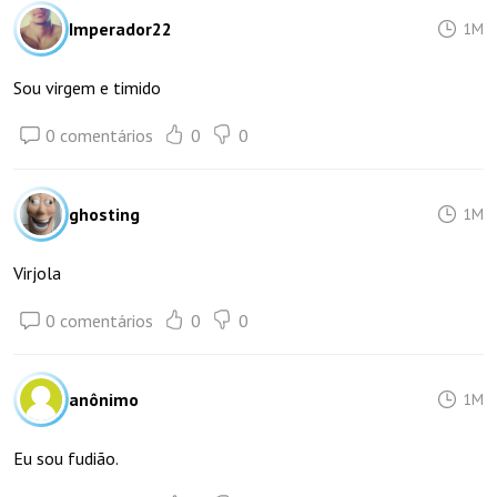
Imperador22
1M
Sou virgem e timido
0 comentários
0
0
ghosting
1M
Virjola
0 comentários
0
0
anônimo
1M
Eu sou fudião.