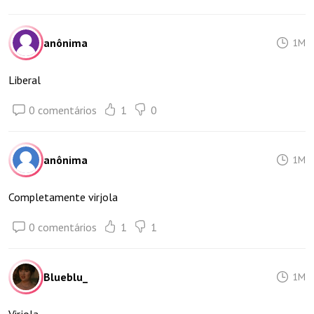
anônima
1M
Liberal
0 comentários
1
0
anônima
1M
Completamente virjola
0 comentários
1
1
Blueblu_
1M