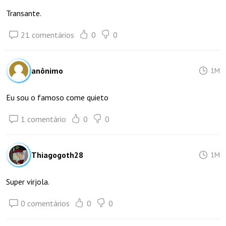
Transante.
21 comentários
0
0
anônimo
1M
Eu sou o famoso come quieto
1 comentário
0
0
Thiagogoth28
1M
Super virjola.
0 comentários
0
0