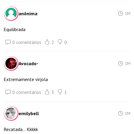
anônima
1M
Equilibrada
0 comentários
2
0
Avocado-
1M
Extremamente virjola
0 comentários
3
1
emilybell
1M
Recatada... Kkkkk