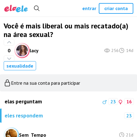
entrar
criar conta
Você é mais liberal ou mais recatado(a)
na área sexual?
0
lacy
256
14d
sexualidade
Entre na sua conta para participar
elas perguntam
23
16
eles respondem
23
Sem_Tempo
21d