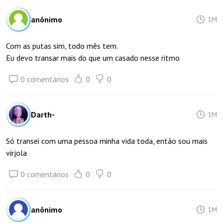
anônimo
1M
Com as putas sim, todo mês tem.
Eu devo transar mais do que um casado nesse ritmo
0 comentários
0
0
Darth-
1M
Só transei com uma pessoa minha vida toda, então sou mais
virjola
0 comentários
0
0
anônimo
1M