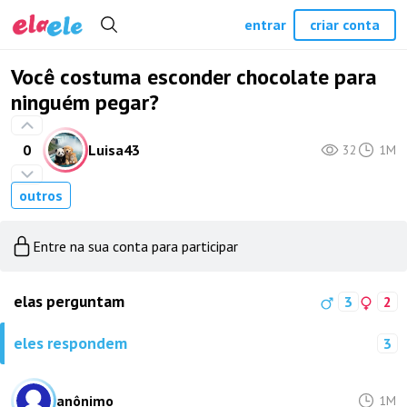
entrar
criar conta
Você costuma esconder chocolate para
ninguém pegar?
0
Luisa43
32
1M
outros
Entre na sua conta para participar
elas perguntam
3
2
eles respondem
3
anônimo
1M