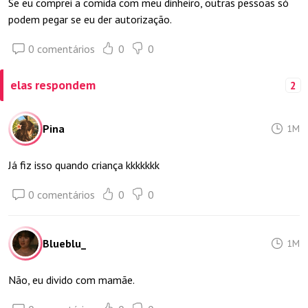
Se eu comprei a comida com meu dinheiro, outras pessoas só
podem pegar se eu der autorização.
0 comentários
0
0
elas respondem
2
Pina
1M
Já fiz isso quando criança kkkkkkk
0 comentários
0
0
Blueblu_
1M
Não, eu divido com mamãe.