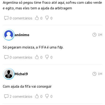
Argentina só pegou time fraco até aqui, sofreu com cabo verde
e egito, mas eles tem a ajuda da arbitragem
0 comentários
0
0
anônimo
1M
Só pegaram moleza, a FIFA é uma fdp.
0 comentários
0
0
Michel9
1M
Com ajuda da fifa vai conseguir
2 comentários
0
0