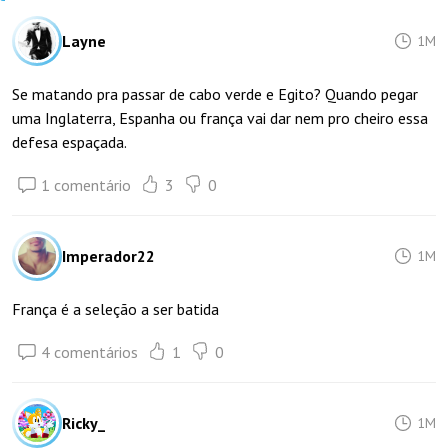
Layne
1M
Se matando pra passar de cabo verde e Egito? Quando pegar
uma Inglaterra, Espanha ou frança vai dar nem pro cheiro essa
defesa espaçada.
1 comentário
3
0
Imperador22
1M
França é a seleção a ser batida
4 comentários
1
0
Ricky_
1M