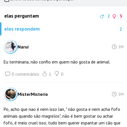
elas perguntam
2
3
eles respondem
2
Narui
1M
Eu terminaria, não confio em quem não gosta de animal.
0 comentários
1
0
MisterMisterio
1M
Po, acho que nao é nem isso Jan, " não gosta e nem acha fofo
animais quando são magrelos", não é bem gostar ou achar
fofo, é meio cruel isso, tudo bem querer espantar um cão que