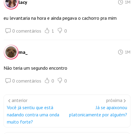
lacy
1M
eu levantaria na hora e ainda pegava o cachorro pra mim
0 comentários
1
0
ma_
1M
Não teria um segundo encontro
0 comentários
0
0
anterior
próxima
Você já sentiu que está
Já se apaixonou
nadando contra uma onda
platonicamente por alguém?
muito forte?