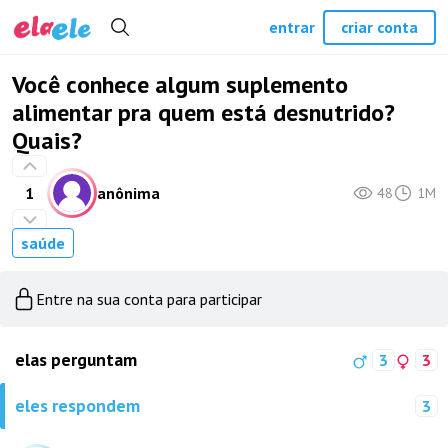
entrar
criar conta
Você conhece algum suplemento
alimentar pra quem está desnutrido?
Quais?
1
anônima
48
1M
saúde
Entre na sua conta para participar
elas perguntam
3
3
eles respondem
3