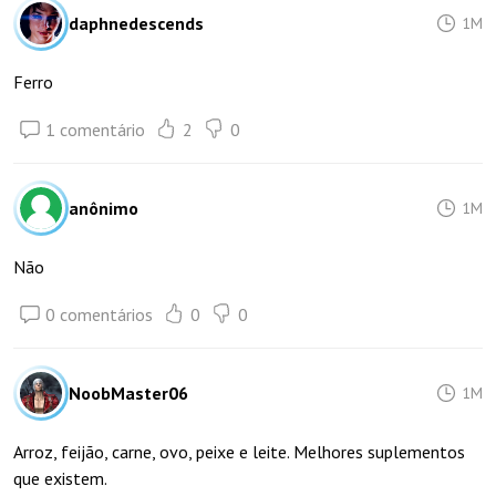
daphnedescends
1M
Ferro
1 comentário
2
0
anônimo
1M
Não
0 comentários
0
0
NoobMaster06
1M
Arroz, feijão, carne, ovo, peixe e leite. Melhores suplementos
que existem.