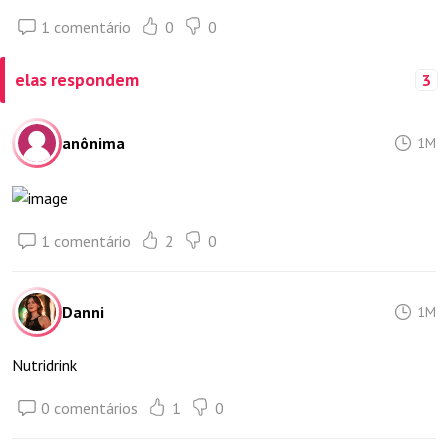
1 comentário
0
0
elas respondem
3
anônima
1M
1 comentário
2
0
Danni
1M
Nutridrink
0 comentários
1
0