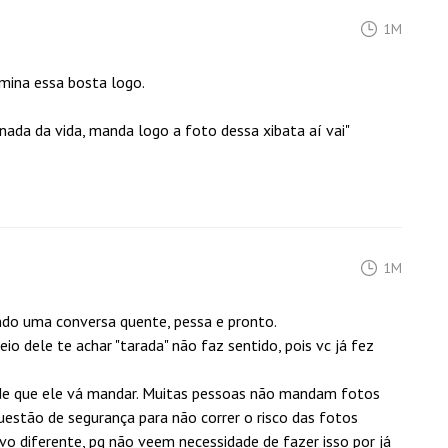
1M
mina essa bosta logo.
nada da vida, manda logo a foto dessa xibata aí vai"
1M
ndo uma conversa quente, pessa e pronto.
eio dele te achar "tarada" não faz sentido, pois vc já fez
 de que ele vá mandar. Muitas pessoas não mandam fotos
stão de segurança para não correr o risco das fotos
o diferente, pq não veem necessidade de fazer isso por já