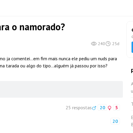
ara o namorado?
240
25d
o ja comentei...em fim mais nunca ele pediu um nuds para
a tarada ou algo do tipo...alguém já passou por isso?
A
u
25 respostas
20
5
20
B