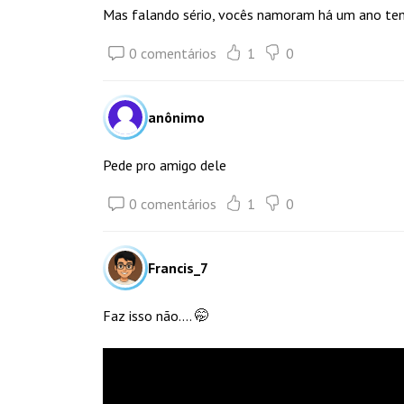
Mas falando sério, vocês namoram há um ano tem
0 comentários
1
0
anônimo
Pede pro amigo dele
0 comentários
1
0
Francis_7
Faz isso não.... 🤭