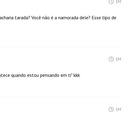
1M
 acharia tarada? Você não é a namorada dele? Esse tipo de
1M
ontece quando estou pensando em ti" kkk
1M