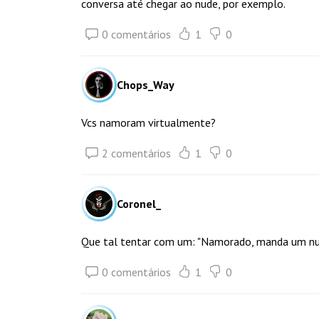
conversa até chegar ao nude, por exemplo.
0 comentários
1
0
Chops_Way
Vcs namoram virtualmente?
2 comentários
1
0
Coronel_
Que tal tentar com um: "Namorado, manda um nu
0 comentários
1
0