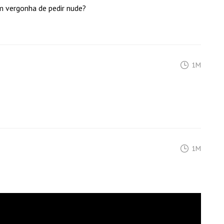
 vergonha de pedir nude?
1M
1M