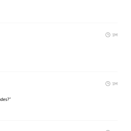
1M
1M
des?"