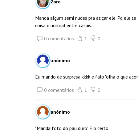
Zoro
Manda algum semi nudes pra atiçar ele. Pq ele te
coisa é normal entre casais.
0 comentários
1
0
anônimo
Eu mando de surpresa kkkk e falo "olha o que ac
0 comentários
1
0
anônimo
"Manda foto do pau duro" É o certo.