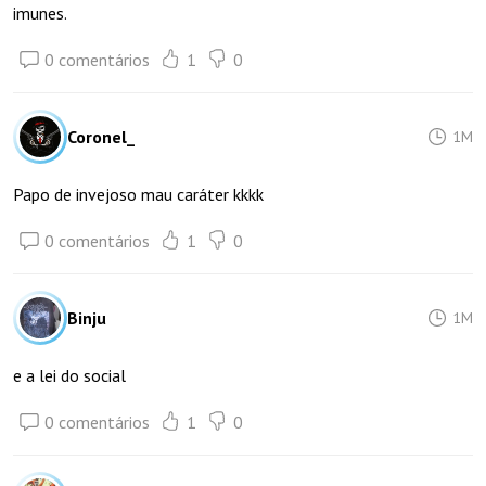
imunes.
0 comentários
1
0
Coronel_
1M
Papo de invejoso mau caráter kkkk
0 comentários
1
0
Binju
1M
e a lei do social
0 comentários
1
0