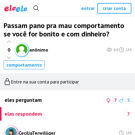
entrar
criar conta
Passam pano pra mau comportamento
se você for bonito e com dinheiro?
0
anônimo
64
1M
comportamento
Entre na sua conta para participar
eles perguntam
7
5
elas respondem
7
CeciliaTerwilliger
1M