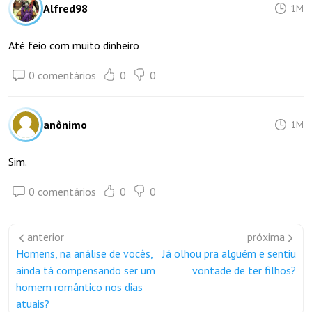
Alfred98
1M
Até feio com muito dinheiro
0 comentários
0
0
anônimo
1M
Sim.
0 comentários
0
0
anterior
próxima
Homens, na análise de vocês,
Já olhou pra alguém e sentiu
ainda tá compensando ser um
vontade de ter filhos?
homem romântico nos dias
atuais?