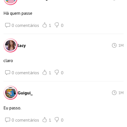
Há quem passe
0 comentários
1
0
lacy
1M
claro
0 comentários
1
0
Guigui_
1M
Eu passo.
0 comentários
1
0