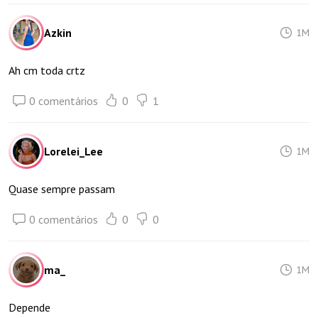
Azkin
1M
Ah cm toda crtz
0 comentários
0
1
Lorelei_Lee
1M
Quase sempre passam
0 comentários
0
0
ma_
1M
Depende