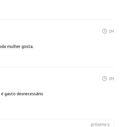
1M
oda mulher gosta.
1M
 é gasto desnecessário
próxima