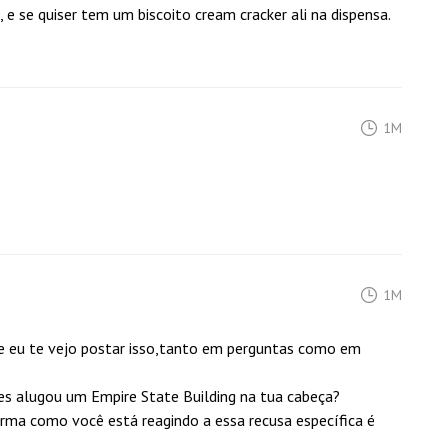
e se quiser tem um biscoito cream cracker ali na dispensa.
1M
1M
ue eu te vejo postar isso,tanto em perguntas como em
res alugou um Empire State Building na tua cabeça?
a como você está reagindo a essa recusa específica é