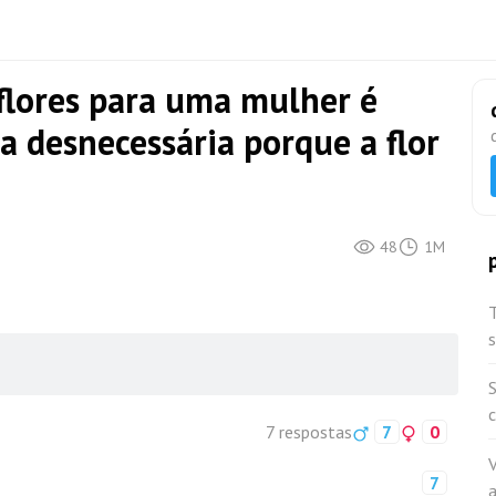
lores para uma mulher é
a desnecessária porque a flor
48
1M
T
S
7 respostas
7
0
V
7