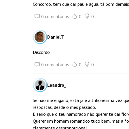
Concordo, tem que dar pau e água, tá bom demais, 
0 comentários
0
0
DanielT
Discordo
0 comentários
0
0
Leandro_
Se não me engano, está já é a trilionésima vez q
respostas, desde o mês passado.
É sério que o teu namorado não querer te dar flo
Querer um homem romântico tudo bem, mas a form
claramente desproporcional.