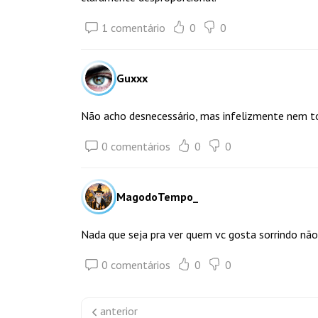
1 comentário
0
0
Guxxx
Não acho desnecessário, mas infelizmente nem t
0 comentários
0
0
MagodoTempo_
Nada que seja pra ver quem vc gosta sorrindo não
0 comentários
0
0
anterior