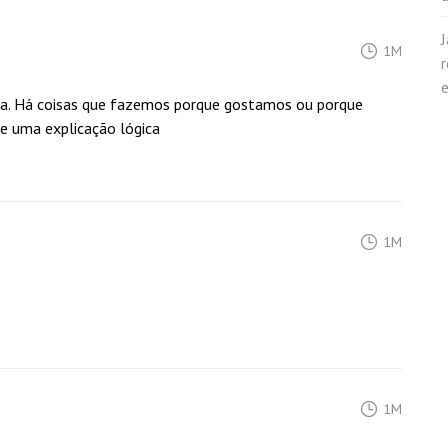
J
1M
ica. Há coisas que fazemos porque gostamos ou porque
e uma explicação lógica
1M
1M