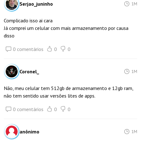
Serjao_juninho
1M
Complicado isso ai cara
Já comprei um celular com mais armazenamento por causa
disso
0 comentários
0
0
Coronel_
1M
Não, meu celular tem 512gb de armazenamento e 12gb ram,
não tem sentido usar versões lites de apps.
0 comentários
0
0
anônimo
1M