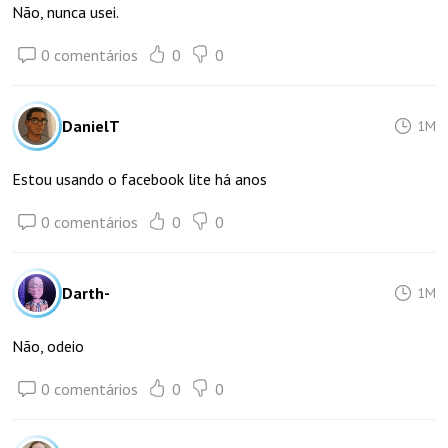
Não, nunca usei.
0 comentários
0
0
DanielT
1M
Estou usando o facebook lite há anos
0 comentários
0
0
Darth-
1M
Não, odeio
0 comentários
0
0