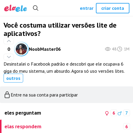
entrar
criar conta
Você costuma utilizar versões lite de
aplicativos?
0
NoobMaster06
48
1M
Desinstalei o Facebook padrão e descobri que ele ocupava 6
giga do meu sistema, um absurdo. Agora só uso versões lites.
outros
Entre na sua conta para participar
eles perguntam
6
7
elas respondem
6