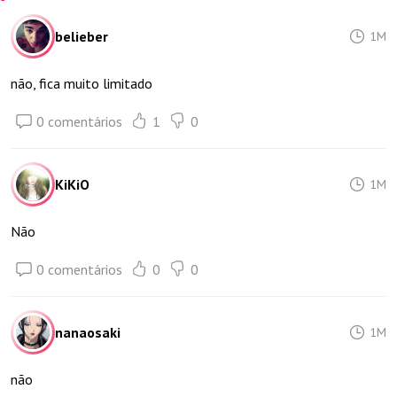
belieber
1M
não, fica muito limitado
0 comentários
1
0
KiKiO
1M
Não
0 comentários
0
0
nanaosaki
1M
não