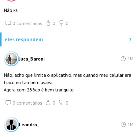
Não ks
0 comentários
0
0
eles respondem
7
Juca_Baroni
1M
Não, acho que limita o aplicativo, mas quando meu celular era
fraco eu também usava.
Agora com 256gb é bem tranquilo.
0 comentários
0
0
Leandro_
1M