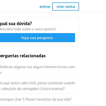
entrar
criar conta
qual sua dúvida?
descubra tudo sobre o sexo oposto!
faça sua pergunta
perguntas relacionadas
Mulheres alguma vez algum Homem broxo com
vc
Se usar outro cabo USB, posso continuar usando
 cabeçote do carregador ( bloco branco)?
onsegue citar 5 filmes favoritos da sua vida?