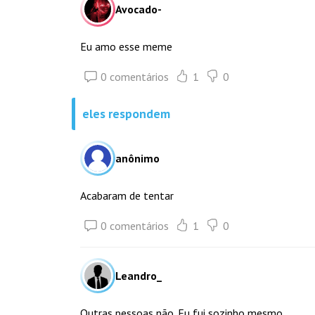
Avocado-
Eu amo esse meme
0 comentários
1
0
eles respondem
anônimo
Acabaram de tentar
0 comentários
1
0
Leandro_
Outras pessoas não. Eu fui sozinho mesmo.