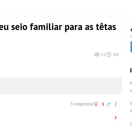
eu seio familiar para as têtas
32
1M
3 respostas
1
2
o
1
C