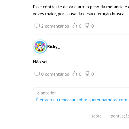
Esse contraste deixa claro: o peso da melancia é
vezes maior, por causa da desaceleração brusca.
2 comentários
0
0
Ricky_
Não sei
0 comentários
0
0
anterior
É errado eu repensar sobre querer namorar com 
sobre
pontuaçã