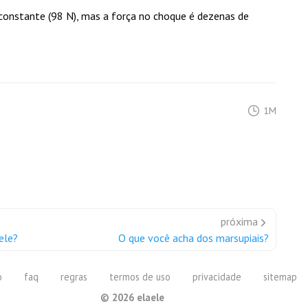
 constante (98 N), mas a força no choque é dezenas de
1M
próxima
ele?
O que você acha dos marsupiais?
o
faq
regras
termos de uso
privacidade
sitemap
©
2026
elaele