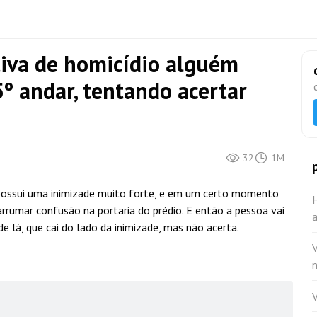
tiva de homicídio alguém
º andar, tentando acertar
32
1M
possui uma inimizade muito forte, e em um certo momento
arrumar confusão na portaria do prédio. E então a pessoa vai
a
e lá, que cai do lado da inimizade, mas não acerta.
V
V