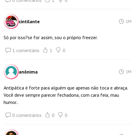
0 comentários
1
0
cintilante
1M
Só por isso?se for assim, sou o próprio freezer.
1 comentário
1
0
anônima
1M
Antipática é forte para alguém que apenas não toca e abraça.
Você deve sempre parecer fechadona, com cara feia, mau
humor..
0 comentários
0
0