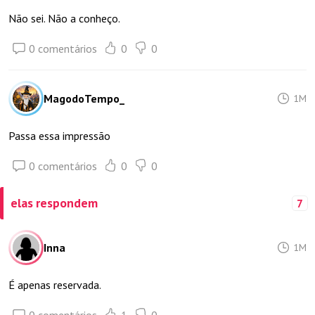
Não sei. Não a conheço.
0 comentários
0
0
MagodoTempo_
1M
Passa essa impressão
0 comentários
0
0
elas respondem
7
Inna
1M
É apenas reservada.