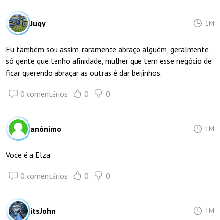
Jugy
1M
Eu também sou assim, raramente abraço alguém, geralmente
só gente que tenho afinidade, mulher que tem esse negócio de
ficar querendo abraçar as outras é dar beijinhos.
0 comentários
0
0
anônimo
1M
Voce é a Elza
0 comentários
0
0
itsJohn
1M