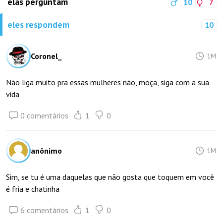
elas perguntam
10
7
eles respondem
10
Coronel_
1M
Não liga muito pra essas mulheres não, moça, siga com a sua
vida
0 comentários
1
0
anônimo
1M
Sim, se tu é uma daquelas que não gosta que toquem em você
é fria e chatinha
6 comentários
1
0