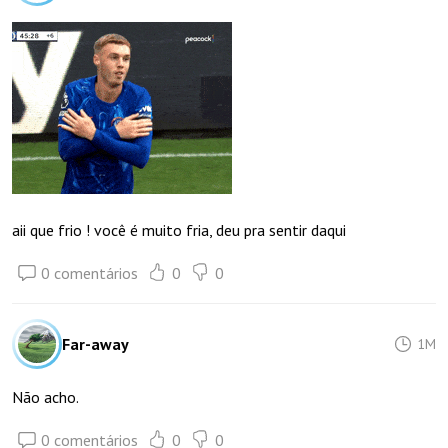
aii que frio ! você é muito fria, deu pra sentir daqui
0 comentários
0
0
Far-away
1M
Não acho.
0 comentários
0
0