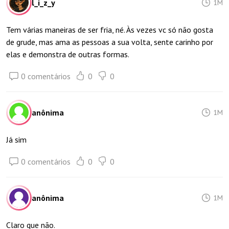
l_i_z_y
1M
Tem várias maneiras de ser fria, né. Às vezes vc só não gosta
de grude, mas ama as pessoas a sua volta, sente carinho por
elas e demonstra de outras formas.
0 comentários
0
0
anônima
1M
Já sim
0 comentários
0
0
anônima
1M
Claro que não.