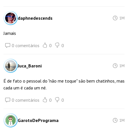
daphnedescends
1M
Jamais
0 comentários
0
0
Juca_Baroni
1M
É de fato o pessoal do "não me toque" são bem chatinhos, mas
cada um é cada um né.
0 comentários
0
0
GarotoDePrograma
1M