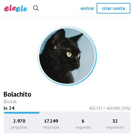
entrar
criar conta
Bolachito
Brutal
lv.
24
402.537
/
460.000
(
28
%)
2.970
17.249
6
32
perguntas
respostas
seguindo
seguidores