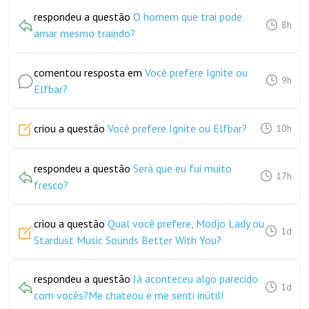
respondeu a questão
O homem que trai pode
8h
amar mesmo traindo?
comentou resposta em
Você prefere Ignite ou
9h
Elfbar?
criou a questão
Você prefere Ignite ou Elfbar?
10h
respondeu a questão
Será que eu fui muito
17h
fresco?
criou a questão
Qual você prefere, Modjo Lady ou
1d
Stardust Music Sounds Better With You?
respondeu a questão
Já aconteceu algo parecido
1d
com vocês?Me chateou e me senti inútil!