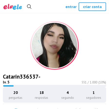
entrar
criar conta
Catarin336537-
lv.
5
551
/
1.000
(
10
%)
20
18
4
1
perguntas
respostas
seguindo
seguidores