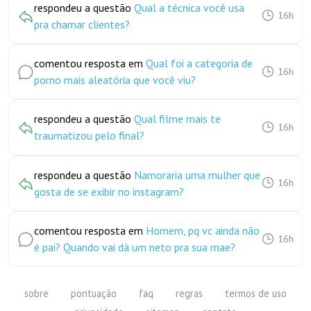
respondeu a questão
Qual a técnica você usa
16h
pra chamar clientes?
comentou resposta em
Qual foi a categoria de
16h
porno mais aleatória que você viu?
respondeu a questão
Qual filme mais te
16h
traumatizou pelo final?
respondeu a questão
Namoraria uma mulher que
16h
gosta de se exibir no instagram?
comentou resposta em
Homem, pq vc ainda não
16h
é pai? Quando vai dá um neto pra sua mae?
sobre
pontuação
faq
regras
termos de uso