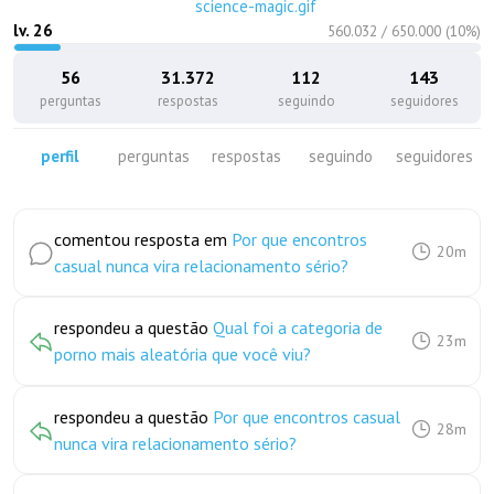
science-magic.gif
lv.
26
560.032
/
650.000
(
10
%)
56
31.372
112
143
perguntas
respostas
seguindo
seguidores
perfil
perguntas
respostas
seguindo
seguidores
comentou resposta em
Por que encontros
20m
casual nunca vira relacionamento sério?
respondeu a questão
Qual foi a categoria de
23m
porno mais aleatória que você viu?
respondeu a questão
Por que encontros casual
28m
nunca vira relacionamento sério?