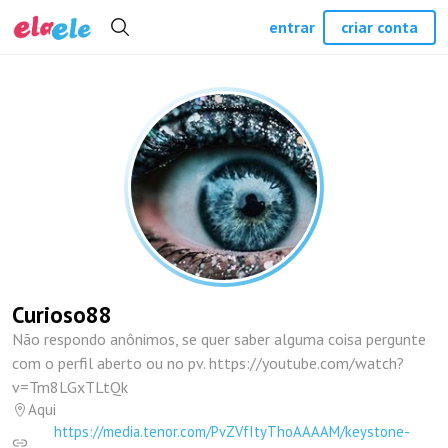
entrar
criar conta
Curioso88
Não respondo anônimos, se quer saber alguma coisa pergunte
com o perfil aberto ou no pv. https://youtube.com/watch?
v=Tm8LGxTLtQk
Aqui
https://media.tenor.com/PvZVfItyThoAAAAM/keystone-