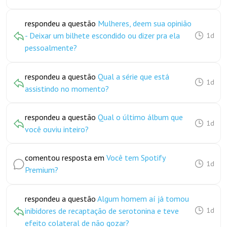
respondeu a questão
Mulheres, deem sua opinião
- Deixar um bilhete escondido ou dizer pra ela
1d
pessoalmente?
respondeu a questão
Qual a série que está
1d
assistindo no momento?
respondeu a questão
Qual o último álbum que
1d
você ouviu inteiro?
comentou resposta em
Você tem Spotify
1d
Premium?
respondeu a questão
Algum homem aí já tomou
inibidores de recaptação de serotonina e teve
1d
efeito colateral de não gozar?