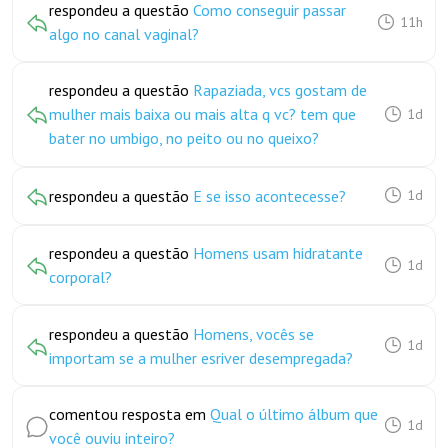
respondeu a questão
Como conseguir passar
11h
algo no canal vaginal?
respondeu a questão
Rapaziada, vcs gostam de
mulher mais baixa ou mais alta q vc? tem que
1d
bater no umbigo, no peito ou no queixo?
respondeu a questão
E se isso acontecesse?
1d
respondeu a questão
Homens usam hidratante
1d
corporal?
respondeu a questão
Homens, vocês se
1d
importam se a mulher esriver desempregada?
comentou resposta em
Qual o último álbum que
1d
você ouviu inteiro?