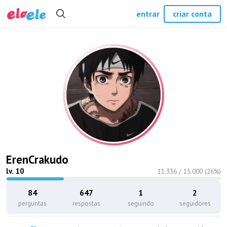
entrar
criar conta
ErenCrakudo
lv.
10
11.336
/
15.000
(
26
%)
84
647
1
2
perguntas
respostas
seguindo
seguidores