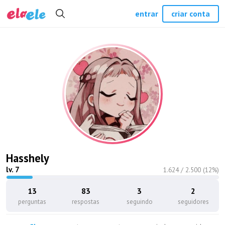
entrar
criar conta
Hasshely
lv.
7
1.624
/
2.500
(
12
%)
13
83
3
2
perguntas
respostas
seguindo
seguidores