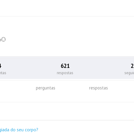
a💮
4
621
2
ntas
respostas
segu
perguntas
respostas
giada do seu corpo?