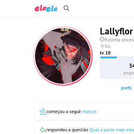
Lallyflor
💮Ratinha sincer
Slz
lv.
10
3
pergu
perfil
começou a seguir
marcus
respondeu a questão
Qual a parte mais elo