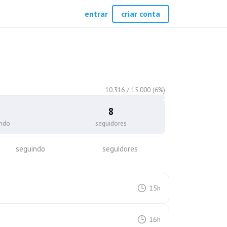
entrar
criar conta
10.316
/
15.000
(
6
%)
8
indo
seguidores
seguindo
seguidores
15h
16h