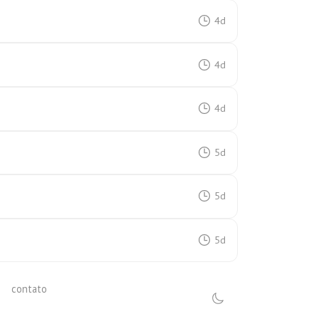
4d
4d
4d
5d
5d
5d
contato