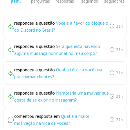
perfil
perguntas
respostas
seguindo
seguidores
respondeu a questão
Você é a favor do bloqueio
21h
do Discord no Brasil?
respondeu a questão
Será que está havendo
21h
alguma mudança hormonal no meu corpo?
respondeu a questão
Qual a técnica você usa
21h
pra chamar clientes?
respondeu a questão
Namoraria uma mulher que
21h
gosta de se exibir no instagram?
comentou resposta em
Qual é a maior
21h
motivação na vida de vocês?