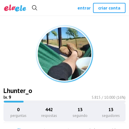
entrar
criar conta
Lhunter_o
lv.
9
5.815
/
10.000
(
16
%)
0
442
13
13
perguntas
respostas
seguindo
seguidores