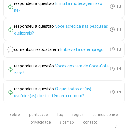
respondeu a questão
É muita molecagem isso,
1d
né?
respondeu a questão
Você acredita nas pesquisas
1d
eleitorais?
comentou resposta em
Entrevista de emprego
1d
respondeu a questão
Vocês gostam de Coca-Cola
1d
zero?
respondeu a questão
O que todos os(as)
1d
usuários(as) do site têm em comum?
sobre
pontuação
faq
regras
termos de uso
privacidade
sitemap
contato