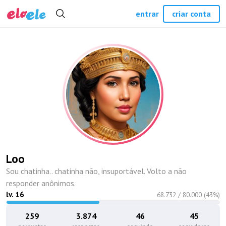
entrar
criar conta
Loo
Sou chatinha.. chatinha não, insuportável. Volto a não
responder anônimos.
lv.
16
68.732
/
80.000
(
43
%)
259
3.874
46
45