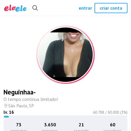
entrar
criar conta
Neguinhaa-
O tempo continua limitado!
São Paulo, SP
lv.
16
60.788
/
80.000
(
3
%)
73
3.650
21
60
perguntas
respostas
seguindo
seguidores