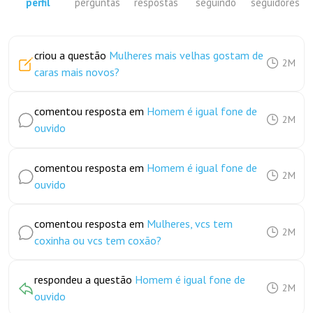
perfil
perguntas
respostas
seguindo
seguidores
criou a questão
Mulheres mais velhas gostam de
2M
caras mais novos?
comentou resposta em
Homem é igual fone de
2M
ouvido
comentou resposta em
Homem é igual fone de
2M
ouvido
comentou resposta em
Mulheres, vcs tem
2M
coxinha ou vcs tem coxão?
respondeu a questão
Homem é igual fone de
2M
ouvido