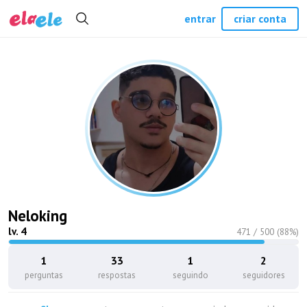
entrar
criar conta
Neloking
lv.
4
471
/
500
(
88
%)
1
33
1
2
perguntas
respostas
seguindo
seguidores