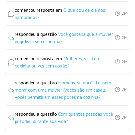
comentou resposta em
O que dou de dia dos
2M
namorados?
respondeu a questão
Você gostaria que a mulher
2M
engolisse seu esperma?
comentou resposta em
Mulheres, vcs tem
2M
coxinha ou vcs tem coxão?
respondeu a questão
Homens, se vocês fossem
morar com uma mulher (vocês são um casal),
2M
vocês permitiriam esses potes na cozinha?
respondeu a questão
Com quantas pessoas você
2M
já fodeu durante sua vida?