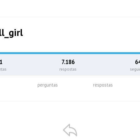
l_girl
1
7.186
6
ntas
respostas
segu
perguntas
respostas