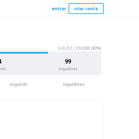
entrar
criar conta
124.252
/
130.000
(
80
%)
4
99
indo
seguidores
seguindo
seguidores