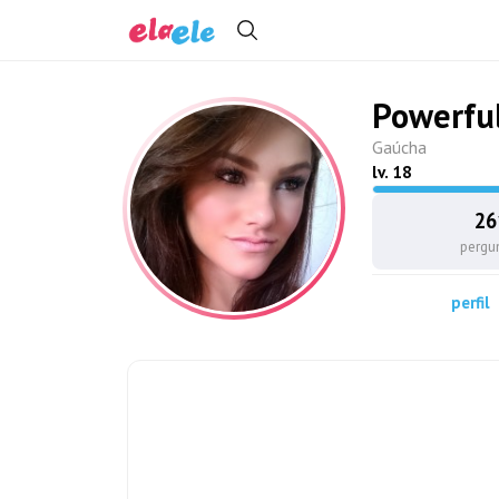
Powerful
Gaúcha
lv.
18
26
pergu
perfil