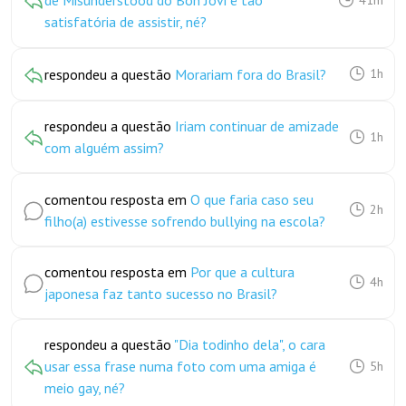
de Misunderstood do Bon Jovi é tão
satisfatória de assistir, né?
respondeu a questão
Morariam fora do Brasil?
1h
respondeu a questão
Iriam continuar de amizade
1h
com alguém assim?
comentou resposta em
O que faria caso seu
2h
filho(a) estivesse sofrendo bullying na escola?
comentou resposta em
Por que a cultura
4h
japonesa faz tanto sucesso no Brasil?
respondeu a questão
"Dia todinho dela", o cara
usar essa frase numa foto com uma amiga é
5h
meio gay, né?