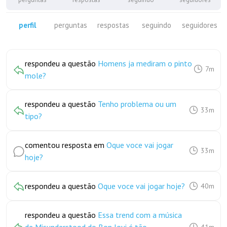
perfil
perguntas
respostas
seguindo
seguidores
respondeu a questão
Homens ja mediram o pinto
7m
mole?
respondeu a questão
Tenho problema ou um
33m
tipo?
comentou resposta em
Oque voce vai jogar
33m
hoje?
respondeu a questão
Oque voce vai jogar hoje?
40m
respondeu a questão
Essa trend com a música
41m