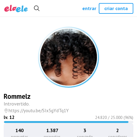
entrar
criar conta
Rommelz
Introvertido.
https://youtu.be/SIx5gYdTq1Y
lv.
12
24.820
/
25.000
(
96
%)
140
1.387
3
2
perguntas
respostas
seguindo
seguidores