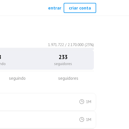
entrar
criar conta
1.971.722
/
2.170.000
(
23
%)
8
233
indo
seguidores
seguindo
seguidores
1M
1M