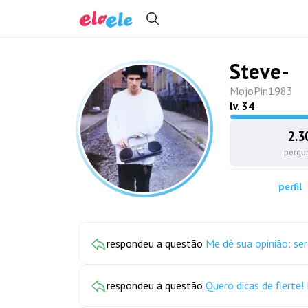
Steve-
MojoPin1983
lv.
34
2.3
pergu
perfil
respondeu a questão
Me dê sua opinião: ser
respondeu a questão
Quero dicas de flerte! 