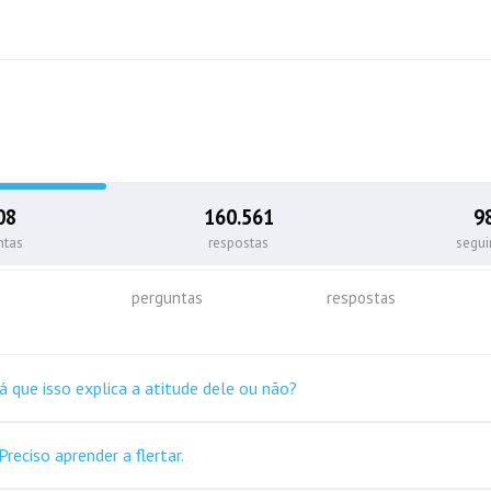
08
160.561
9
ntas
respostas
segu
perguntas
respostas
á que isso explica a atitude dele ou não?
Preciso aprender a flertar.