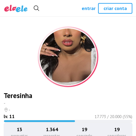
entrar
criar conta
Teresinha
-
-
lv.
11
17.773
/
20.000
(
55
%)
13
1.364
19
19
perguntas
respostas
seguindo
seguidores