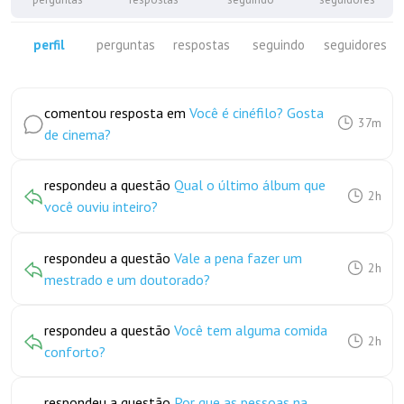
perfil
perguntas
respostas
seguindo
seguidores
comentou resposta em
Você é cinéfilo? Gosta
37m
de cinema?
respondeu a questão
Qual o último álbum que
2h
você ouviu inteiro?
respondeu a questão
Vale a pena fazer um
2h
mestrado e um doutorado?
respondeu a questão
Você tem alguma comida
2h
conforto?
respondeu a questão
Por que as pessoas na