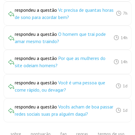
respondeu a questão
Vc precisa de quantas horas
7h
de sono para acordar bem?
respondeu a questão
O homem que trai pode
14h
amar mesmo traindo?
respondeu a questão
Por que as mulheres do
14h
site odeiam homens?
respondeu a questão
Você é uma pessoa que
1d
come rápido, ou devagar?
respondeu a questão
Vocês acham de boa passar
1d
redes sociais suas pra alguém daqui?
sobre
pontuação
faq
regras
termos de uso