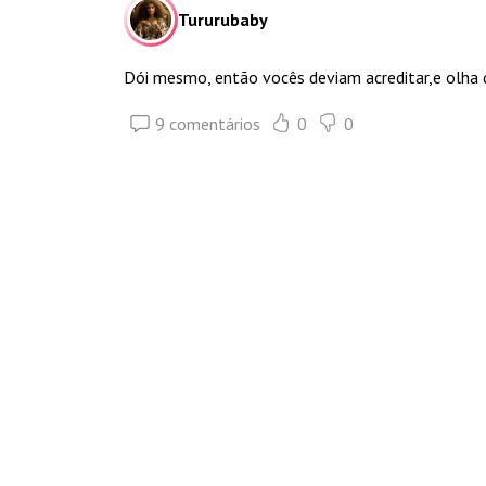
Tururubaby
Dói mesmo, então vocês deviam acreditar,e olha
9 comentários
0
0