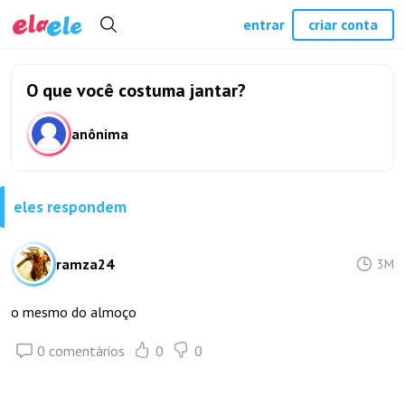
entrar
criar conta
O que você costuma jantar?
anônima
eles respondem
ramza24
3M
o mesmo do almoço
0 comentários
0
0