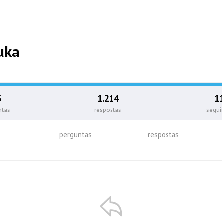
uka
3
1.214
1
ntas
respostas
segu
perguntas
respostas